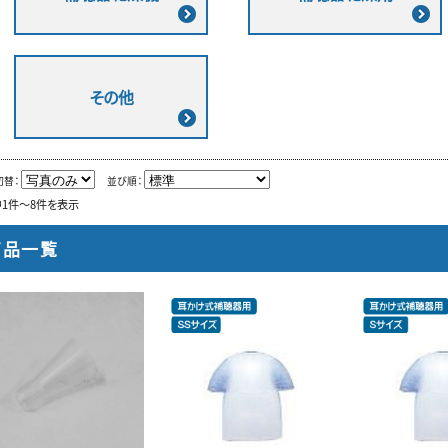
その他
切替：
並び順：
中1件～8件を表示
商品一覧