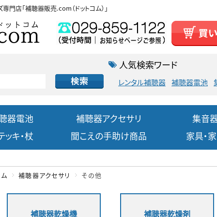
ズ専門店
「補聴器販売.com（ドットコム）」
人気検索ワード
レンタル補聴器
補聴器電池
聴器電池
補聴器アクセサリ
集音
テッキ・杖
聞こえの手助け商品
家具・
ーム
補聴器アクセサリ
その他
補聴器乾燥機
補聴器乾燥剤