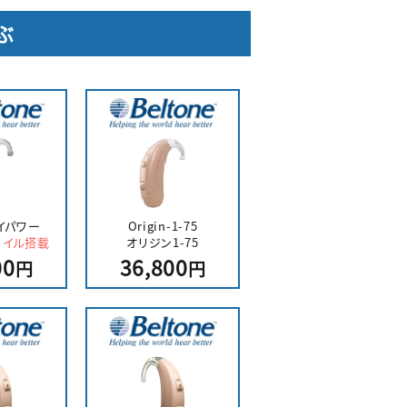
ぶ
ハイパワー
Origin-1-75
コイル搭載
オリジン1-75
00
36,800
円
円