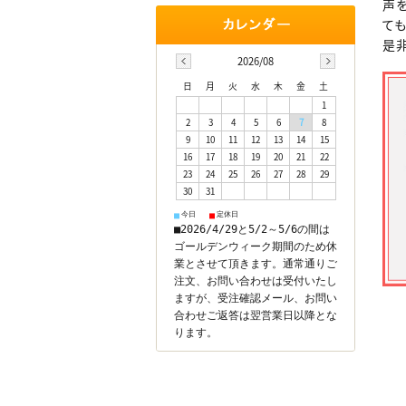
声
て
是
2026/08
日
月
火
水
木
金
土
1
2
3
4
5
6
7
8
9
10
11
12
13
14
15
16
17
18
19
20
21
22
23
24
25
26
27
28
29
30
31
今日
定休日
■
■
■2026/4/29と5/2～5/6の間は
ゴールデンウィーク期間のため休
業とさせて頂きます。通常通りご
注文、お問い合わせは受付いたし
ますが、受注確認メール、お問い
合わせご返答は翌営業日以降とな
ります。