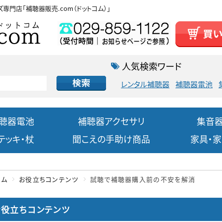
ズ専門店
「補聴器販売.com（ドットコム）」
人気検索ワード
レンタル補聴器
補聴器電池
聴器電池
補聴器アクセサリ
集音
テッキ・杖
聞こえの手助け商品
家具・
ーム
お役立ちコンテンツ
試聴で補聴器購入前の不安を解消
お役立ちコンテンツ