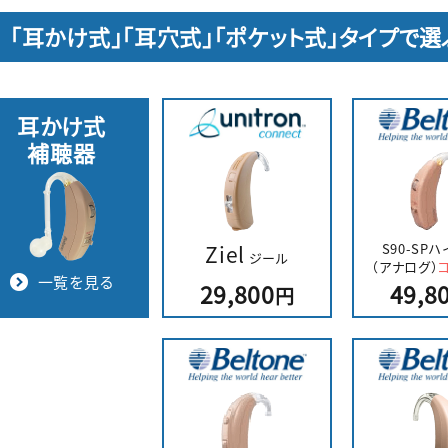
「耳かけ式」「耳穴式」「ポケット式」タイプで選
耳かけ式
補聴器
Ziel
S90-SP
ジール
（アナログ）
一覧を見る
29,800
49,8
円