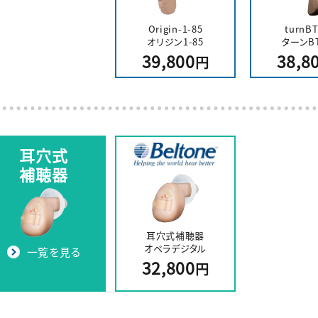
Origin-1-85
turnB
オリジン1-85
ターンBT
39,800
38,8
円
耳穴式
補聴器
耳穴式補聴器
オペラデジタル
一覧を見る
32,800
円