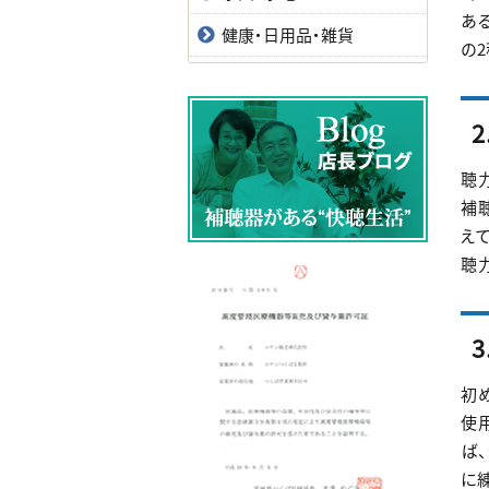
あ
健康・日用品・雑貨
の
聴
補
え
聴
初
使
ば
に