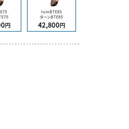
TE75
turnBTE85
E75
ターンBTE85
00
42,800
円
円