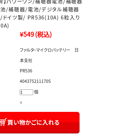
荷】パワーワン/補聴器電池/補聴器
池/補聴器/電池/デジタル補聴器
ドイツ製/ PR536(10A) 6粒入り
10A)
¥549
(税込)
ファルタ・マイクロバッテリー 日
本支社
PR536
4043752111705
個
○