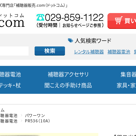
ズ専門店
「補聴器販売.com（ドットコム）」
人気検索ワード
レンタル補聴器
補聴器電池
聴器電池
補聴器アクセサリ
集音
テッキ・杖
聞こえの手助け商品
家具・
ーム
補聴器電池
パワーワン
補聴器電池
PR536（10A）