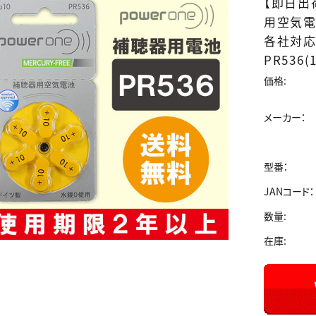
【即日出
用空気電
各社対応/
PR536(
価格:
メーカー：
型番：
JANコード：
数量:
在庫: