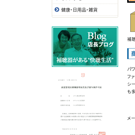
健康・日用品・雑貨
補
パ
ファ
シ
も
メ