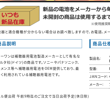
聴器と適合機種が分からない場合はお調べ致しますので、お電話、メー
商品説明
商品仕
ワーワンは補聴器用電池製造メーカーとして有名な
製品名:
ルタ社(ドイツ)の商品です。ソニーやパナソニック、
ーメンス等へ補聴器用電池をOEM提供しており、最
型番:
多く利用されている補聴器用電池です。
ＪＡＮコード:
メーカー:
ール便出荷 午前9時迄のご注文で当日出荷予定(休日除)