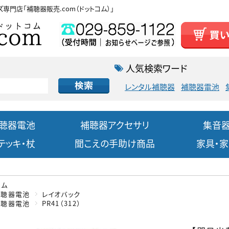
ズ専門店
「補聴器販売.com（ドットコム）」
人気検索ワード
レンタル補聴器
補聴器電池
聴器電池
補聴器アクセサリ
集音
テッキ・杖
聞こえの手助け商品
家具・
ーム
補聴器電池
レイオバック
補聴器電池
PR41（312）